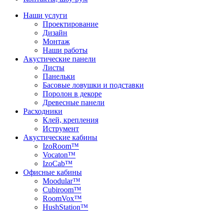
Наши услуги
Проектирование
Дизайн
Монтаж
Наши работы
Акустические панели
Листы
Панельки
Басовые ловушки и подставки
Поролон в декоре
Древесные панели
Расходники
Клей, крепления
Иструмент
Акустические кабины
IzoRoom™
Vocaton™
IzoCab™
Офисные кабины
Moodular™
Cubiroom™
RoomVox™
HushStation™