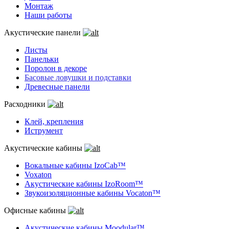
Монтаж
Наши работы
Акустические панели
Листы
Панельки
Поролон в декоре
Басовые ловушки и подставки
Древесные панели
Расходники
Клей, крепления
Иструмент
Акустические кабины
Вокальные кабины IzoCab™
Voxaton
Акустические кабины IzoRoom™
Звукоизоляционные кабины Vocaton™
Офисные кабины
Акустические кабины Moodular™