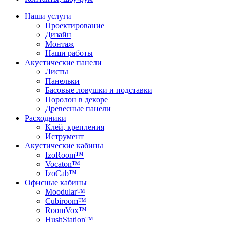
Наши услуги
Проектирование
Дизайн
Монтаж
Наши работы
Акустические панели
Листы
Панельки
Басовые ловушки и подставки
Поролон в декоре
Древесные панели
Расходники
Клей, крепления
Иструмент
Акустические кабины
IzoRoom™
Vocaton™
IzoCab™
Офисные кабины
Moodular™
Cubiroom™
RoomVox™
HushStation™