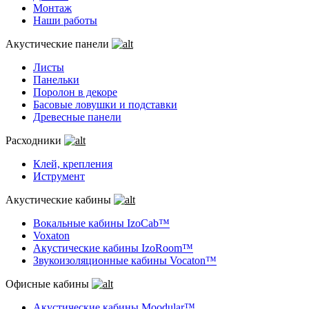
Монтаж
Наши работы
Акустические панели
Листы
Панельки
Поролон в декоре
Басовые ловушки и подставки
Древесные панели
Расходники
Клей, крепления
Иструмент
Акустические кабины
Вокальные кабины IzoCab™
Voxaton
Акустические кабины IzoRoom™
Звукоизоляционные кабины Vocaton™
Офисные кабины
Акустические кабины Moodular™