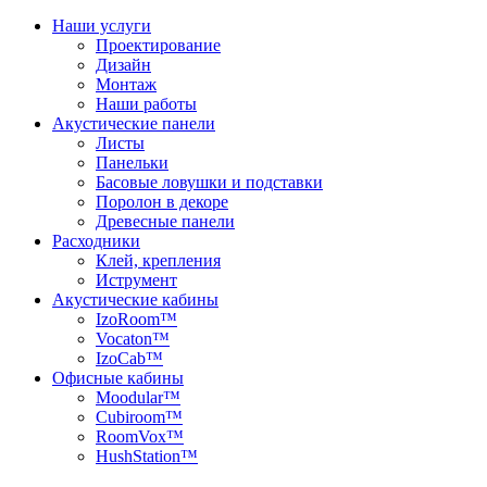
Наши услуги
Проектирование
Дизайн
Монтаж
Наши работы
Акустические панели
Листы
Панельки
Басовые ловушки и подставки
Поролон в декоре
Древесные панели
Расходники
Клей, крепления
Иструмент
Акустические кабины
IzoRoom™
Vocaton™
IzoCab™
Офисные кабины
Moodular™
Cubiroom™
RoomVox™
HushStation™