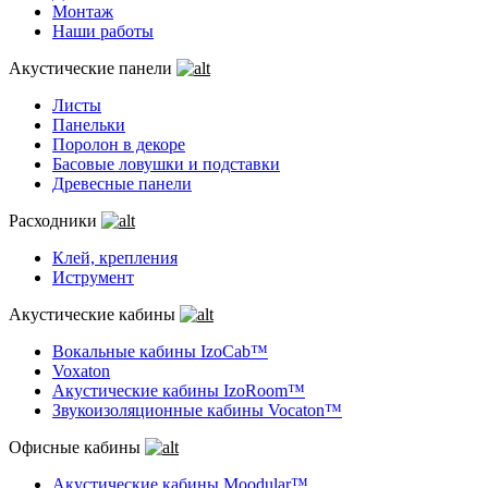
Монтаж
Наши работы
Акустические панели
Листы
Панельки
Поролон в декоре
Басовые ловушки и подставки
Древесные панели
Расходники
Клей, крепления
Иструмент
Акустические кабины
Вокальные кабины IzoCab™
Voxaton
Акустические кабины IzoRoom™
Звукоизоляционные кабины Vocaton™
Офисные кабины
Акустические кабины Moodular™