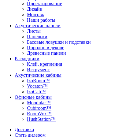
Проектирование
Дизайн
Монтаж
Наши работы
Акустические панели
Листы
Панельки
Басовые ловушки и подставки
Поролон в декоре
Древесные панели
Расходники
Клей, крепления
Иструмент
Акустические кабины
IzoRoom™
Vocaton™
IzoCab™
Офисные кабины
Moodular™
Cubiroom™
RoomVox™
HushStation™
Доставка
Стать дилером