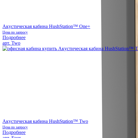
Акустическая кабина HushStation™ One+
Цена по запросу
Подробнее
арт. Two
Акустическая кабина HushStation™ Two
Цена по запросу
Подробнее
арт. Four