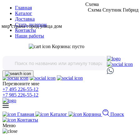
Схема
Главная
Схема
Спутник
Гибрид
Каталог
Доставка
Стать дилером
мир
страна
город
улица
дом
Контакты
Наши работы
Корзина:
пусто
Перезвоните мне
+7 495 226-55-12
+7 985 226-55-12
Главная
Каталог
Корзина
Поиск
Контакты
Меню