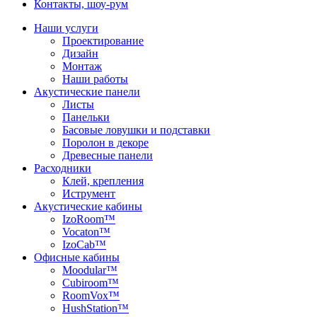
Контакты, шоу-рум
Наши услуги
Проектирование
Дизайн
Монтаж
Наши работы
Акустические панели
Листы
Панельки
Басовые ловушки и подставки
Поролон в декоре
Древесные панели
Расходники
Клей, крепления
Иструмент
Акустические кабины
IzoRoom™
Vocaton™
IzoCab™
Офисные кабины
Moodular™
Cubiroom™
RoomVox™
HushStation™