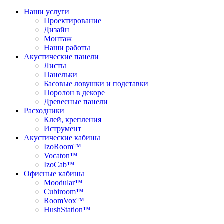
Наши услуги
Проектирование
Дизайн
Монтаж
Наши работы
Акустические панели
Листы
Панельки
Басовые ловушки и подставки
Поролон в декоре
Древесные панели
Расходники
Клей, крепления
Иструмент
Акустические кабины
IzoRoom™
Vocaton™
IzoCab™
Офисные кабины
Moodular™
Cubiroom™
RoomVox™
HushStation™