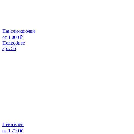
Панели-крючки
от
1 000
₽
Подробнее
арт. 56
Пена клей
от
1 250
₽