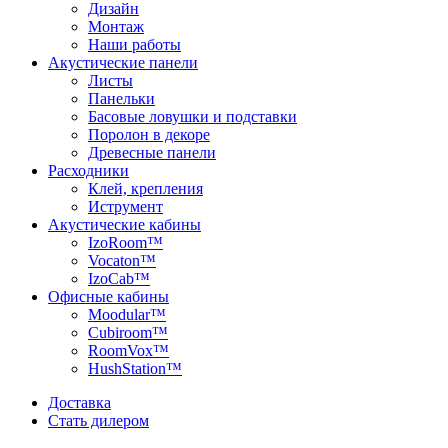
Дизайн
Монтаж
Наши работы
Акустические панели
Листы
Панельки
Басовые ловушки и подставки
Поролон в декоре
Древесные панели
Расходники
Клей, крепления
Иструмент
Акустические кабины
IzoRoom™
Vocaton™
IzoCab™
Офисные кабины
Moodular™
Cubiroom™
RoomVox™
HushStation™
Доставка
Стать дилером