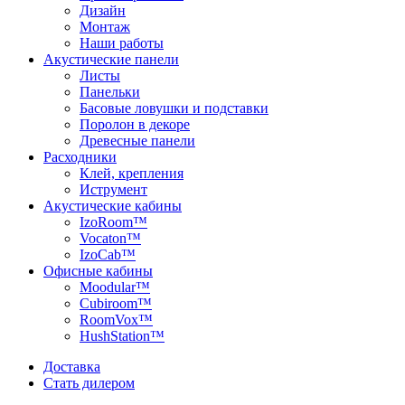
Дизайн
Монтаж
Наши работы
Акустические панели
Листы
Панельки
Басовые ловушки и подставки
Поролон в декоре
Древесные панели
Расходники
Клей, крепления
Иструмент
Акустические кабины
IzoRoom™
Vocaton™
IzoCab™
Офисные кабины
Moodular™
Cubiroom™
RoomVox™
HushStation™
Доставка
Стать дилером