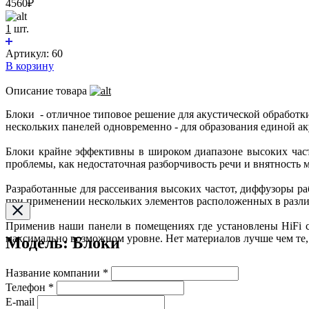
4560
₽
1
шт.
Артикул:
60
В корзину
Описание товара
Блоки - отличное типовое решение для акустической обработк
нескольких панелей одновременно - для образования единой ак
Блоки крайне эффективны в широком диапазоне высоких част
проблемы, как недостаточная разборчивость речи и внятность
Разработанные для рассеивания высоких частот, диффузоры р
при применении нескольких элементов расположенных в разли
Применив наши панели в помещениях где установлены HiFi 
максимально возможном уровне. Нет материалов лучше чем те, 
Модель: Блоки
Название компании *
Телефон *
E-mail