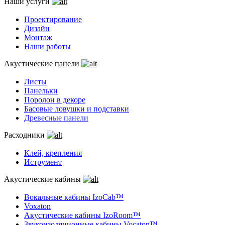
Наши услуги
Проектирование
Дизайн
Монтаж
Наши работы
Акустические панели
Листы
Панельки
Поролон в декоре
Басовые ловушки и подставки
Древесные панели
Расходники
Клей, крепления
Иструмент
Акустические кабины
Вокальные кабины IzoCab™
Voxaton
Акустические кабины IzoRoom™
Звукоизоляционные кабины Vocaton™