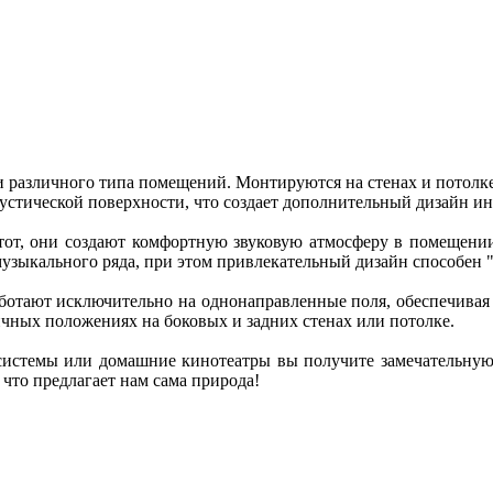
и различного типа помещений. Монтируются на стенах и потолке
устической поверхности, что создает дополнительный дизайн ин
от, они создают комфортную звуковую атмосферу в помещении
 музыкального ряда, при этом привлекательный дизайн способе
аботают исключительно на однонаправленные поля, обеспечивая 
чных положениях на боковых и задних стенах или потолке.
системы или домашние кинотеатры вы получите замечательную 
что предлагает нам сама природа!