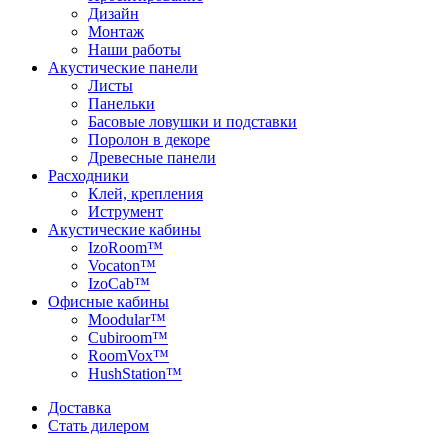
Дизайн
Монтаж
Наши работы
Акустические панели
Листы
Панельки
Басовые ловушки и подставки
Поролон в декоре
Древесные панели
Расходники
Клей, крепления
Иструмент
Акустические кабины
IzoRoom™
Vocaton™
IzoCab™
Офисные кабины
Moodular™
Cubiroom™
RoomVox™
HushStation™
Доставка
Стать дилером