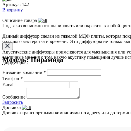
Артикул:
142
В корзину
Описание товара
Под заказ возможно отшпарировать или окрасить в любой цвет
Данный диффузор сделан из тяжелой МДФ плиты, которая покры
большого мастерства и времени. Эти диффузоры не только вып
Акустические диффузоры применяются для уменьшения или уст
различные мнения о том, какую акустику помещения лучше исп
Модель: Пирамида
диффузоров.
Название компании *
Телефон *
E-mail
Сообщение
Запросить
Доставка
Доставка транспортными компаниями по адресу или до термин