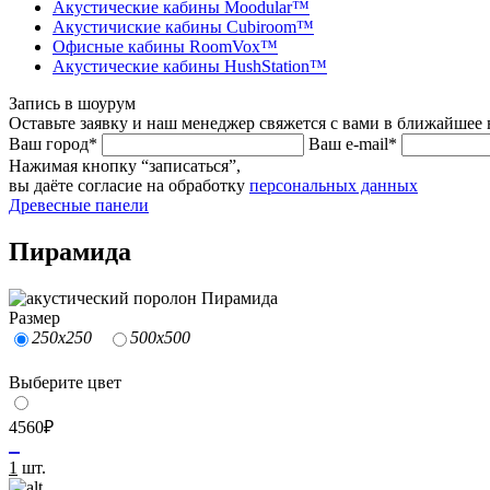
Акустические кабины Moodular™
Акустичиские кабины Cubiroom™
Офисные кабины RoomVox™
Акустические кабины HushStation™
Запись в шоурум
Оставьте заявку и наш менеджер свяжется с вами в ближайшее 
Ваш город*
Ваш e-mail*
Нажимая кнопку “записаться”,
вы даёте согласие на обработку
персональных данных
Древесные панели
Пирамида
Размер
250x250
500х500
Выберите цвет
4560
₽
1
шт.