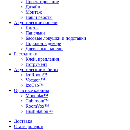
Проектирование
Дизайн
Монтаж
Наши работы
Акустические панели
Листы
Панельки
Басовые ловушки и подставки
Поролон в декоре
Древесные панели
Расходники
Клей, крепления
Иструмент
Акустические кабины
IzoRoom™
Vocaton™
IzoCab™
Офисные кабины
Moodular™
Cubiroom™
RoomVox™
HushStation™
Доставка
Стать дилером