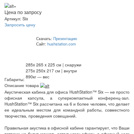
Цена по запросу
Артикул:
Six
Запросить цену
Скачать:
Презентацию
Сайт:
hushstation.com
285x 265 x 225 см | снаружи
275x 250x 217 см | внутри
890кг — вес
Габариты:
Описание товара
Акустическая кабина для офиса HushStation™ Six — не просто
офисная капсула, а суперкомпактный конференц-зал.
HushStation™ Six рассчитана на 6 и более человек, что делает
ее идеальным местом для командной работы, совместного
творчества, проведения совещаний.
Правильная акустика в офисной кабине гарантирует, что Ваши
встречи не будут мешать остальному офису, а офисный шум