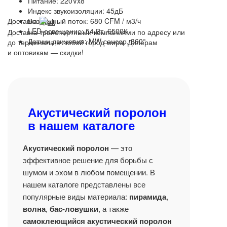
Питание: 220Vx8
Индекс звукоизоляции: 45дБ
Доставка
Воздушный поток: 680 CFM / м3/ч
LED-освещение: 54 Вт, 6500К
Доставка транспортными компаниями по адресу или
Датчик движения: MW сенсор, 360°
до терминала в любой город мира. Дилерам
и оптовикам — скидки!
Акустический поролон
в нашем каталоге
Акустический поролон
— это
эффективное решение для борьбы с
шумом и эхом в любом помещении. В
нашем каталоге представлены все
популярные виды материала:
пирамида
,
волна
,
бас-ловушки
, а также
самоклеющийся акустический поролон