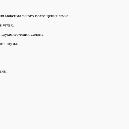
я максимального поглощения звука.
 углах.
 шумоизоляции салона.
ния шума.
цены