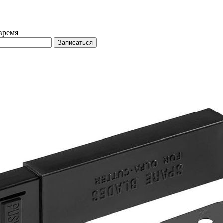
время
Записаться