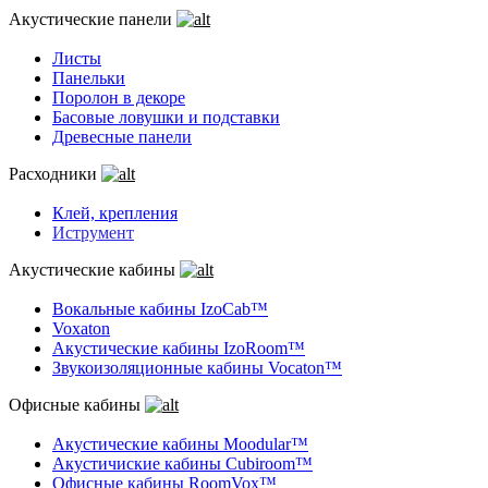
Акустические панели
Листы
Панельки
Поролон в декоре
Басовые ловушки и подставки
Древесные панели
Расходники
Клей, крепления
Иструмент
Акустические кабины
Вокальные кабины IzoCab™
Voxaton
Акустические кабины IzoRoom™
Звукоизоляционные кабины Vocaton™
Офисные кабины
Акустические кабины Moodular™
Акустичиские кабины Cubiroom™
Офисные кабины RoomVox™