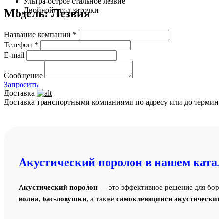
Ультра-острое стальное лезвие
Двойной угол заточки
Модель: Лезвия
Название компании *
Телефон *
E-mail
Сообщение
Запросить
Доставка
Доставка транспортными компаниями по адресу или до термин
Акустический поролон в нашем ката
Акустический поролон
— это эффективное решение для бор
волна
,
бас-ловушки
, а также
самоклеющийся акустически