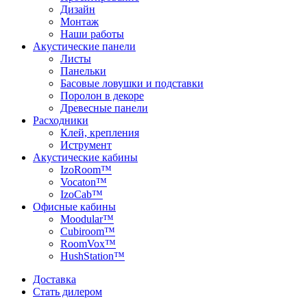
Дизайн
Монтаж
Наши работы
Акустические панели
Листы
Панельки
Басовые ловушки и подставки
Поролон в декоре
Древесные панели
Расходники
Клей, крепления
Иструмент
Акустические кабины
IzoRoom™
Vocaton™
IzoCab™
Офисные кабины
Moodular™
Cubiroom™
RoomVox™
HushStation™
Доставка
Стать дилером