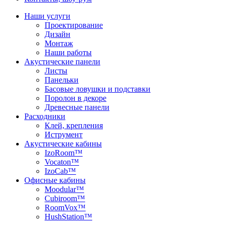
Наши услуги
Проектирование
Дизайн
Монтаж
Наши работы
Акустические панели
Листы
Панельки
Басовые ловушки и подставки
Поролон в декоре
Древесные панели
Расходники
Клей, крепления
Иструмент
Акустические кабины
IzoRoom™
Vocaton™
IzoCab™
Офисные кабины
Moodular™
Cubiroom™
RoomVox™
HushStation™