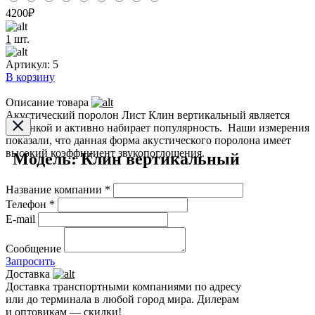
4200
₽
1
шт.
Артикул:
5
В корзину
Описание товара
Акустический поролон Лист Клин вертикальный является
новинкой и активно набирает популярность. Наши измерения
показали, что данная форма акустического поролона имеет
высокий коэффициент звукопоглощения.
Модель: Клин вертикальный
Название компании *
Телефон *
E-mail
Сообщение
Запросить
Доставка
Доставка транспортными компаниями по адресу
или до терминала в любой город мира. Дилерам
и оптовикам — скидки!