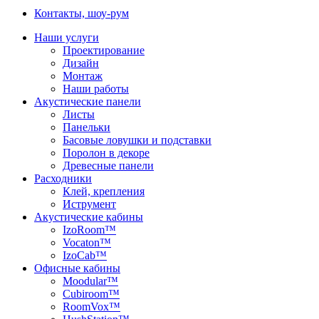
Контакты, шоу-рум
Наши услуги
Проектирование
Дизайн
Монтаж
Наши работы
Акустические панели
Листы
Панельки
Басовые ловушки и подставки
Поролон в декоре
Древесные панели
Расходники
Клей, крепления
Иструмент
Акустические кабины
IzoRoom™
Vocaton™
IzoCab™
Офисные кабины
Moodular™
Cubiroom™
RoomVox™