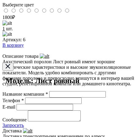
Выберите цвет
1800
₽
1
шт.
Артикул:
6
В корзину
Описание товара
Акустический поролон Лист ровный имеют хорошие
акустические характеристики и высокие звукоизоляционные
показатели. Модель удобно комбинировать с другими
формами поролона и превосходно впишутся в интерьер вашей
Модель: Лист ровный
студии, репетиционной комнаты или домашнего кинотеатра.
Название компании *
Телефон *
E-mail
Сообщение
Запросить
Доставка
Доставка транспортными компаниями по адресу