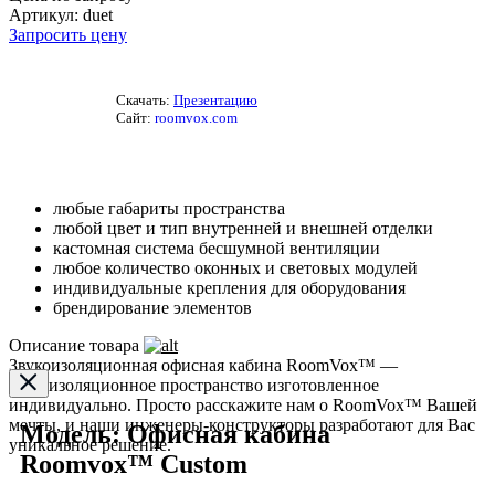
Артикул:
duet
Запросить цену
Скачать:
Презентацию
Сайт:
roomvox.com
любые габариты пространства
любой цвет и тип внутренней и внешней отделки
кастомная система бесшумной вентиляции
любое количество оконных и световых модулей
индивидуальные крепления для оборудования
брендирование элементов
Описание товара
Звукоизоляционная офисная кабина RoomVox™ —
звукоизоляционное пространство изготовленное
индивидуально. Просто расскажите нам о RoomVox™ Вашей
мечты, и наши инженеры-конструкторы разработают для Вас
Модель: Офисная кабина
уникальное решение.
Roomvox™ Custom