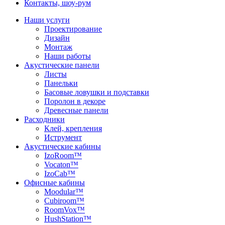
Контакты, шоу-рум
Наши услуги
Проектирование
Дизайн
Монтаж
Наши работы
Акустические панели
Листы
Панельки
Басовые ловушки и подставки
Поролон в декоре
Древесные панели
Расходники
Клей, крепления
Иструмент
Акустические кабины
IzoRoom™
Vocaton™
IzoCab™
Офисные кабины
Moodular™
Cubiroom™
RoomVox™
HushStation™