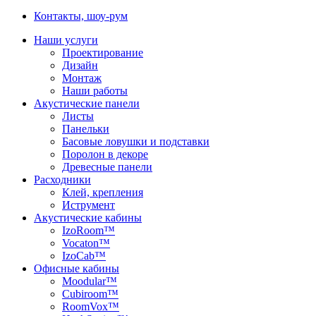
Контакты, шоу-рум
Наши услуги
Проектирование
Дизайн
Монтаж
Наши работы
Акустические панели
Листы
Панельки
Басовые ловушки и подставки
Поролон в декоре
Древесные панели
Расходники
Клей, крепления
Иструмент
Акустические кабины
IzoRoom™
Vocaton™
IzoCab™
Офисные кабины
Moodular™
Cubiroom™
RoomVox™