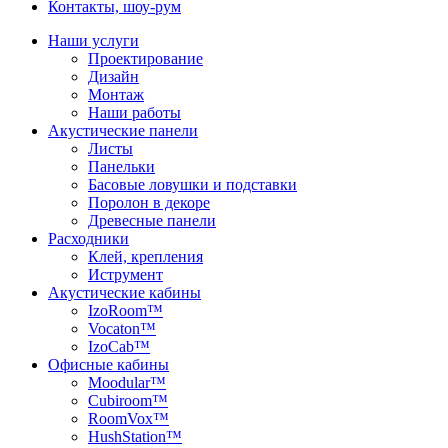
Контакты, шоу-рум
Наши услуги
Проектирование
Дизайн
Монтаж
Наши работы
Акустические панели
Листы
Панельки
Басовые ловушки и подставки
Поролон в декоре
Древесные панели
Расходники
Клей, крепления
Иструмент
Акустические кабины
IzoRoom™
Vocaton™
IzoCab™
Офисные кабины
Moodular™
Cubiroom™
RoomVox™
HushStation™