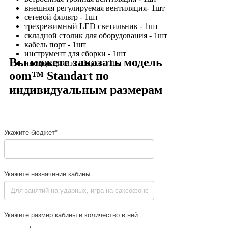
внешняя регулируемая вентиляция- 1шт
сетевой фильтр - 1шт
трехрежимный LED светильник - 1шт
складной столик для оборудования - 1шт
кабель порт - 1шт
инструмент для сборки - 1шт
Вы можете заказать модель
инструкция по сборке - 1шт
oom™ Standart по
индивидуальным размерам
Укажите бюджет*
Укажите назначение кабины
Укажите размер кабины и количество в ней